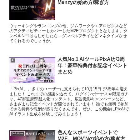
Menzyの始め方/稼ぎ方
ウォーキングやランニングの他、ジムワークやエアロビクスなど
のアクティビティーもカバーしたM2Eプロダクトとなります。ダ
ンベルNFTはもしかしたら…ダンベルフライなどマネタイズさせ
てくれるのでしょうか。
人気No.1 AIツールPixAIが3周
AI
年！豪華特典付き記念イベント
まとめ
「PixAI」。多くのユーザーに支えられて10月15日で3周年を迎え
ました！ これまでの感謝を込めて、ログインボーナスや限定ガチ
ャ、47都道府県擬人化コンテスト、広告撮影キャンペーンなど、
さまざまな記念イベントが開催されています！ 誰でも無料で参加
できる特典や報酬が盛りだくさんです。ぜひ、この機会にPixAIで
AIイラスト生成を体験してみましょう！
色んなスポーツイベントで
Solutions
M2E、MOV’Nの始め方/稼ぎ方