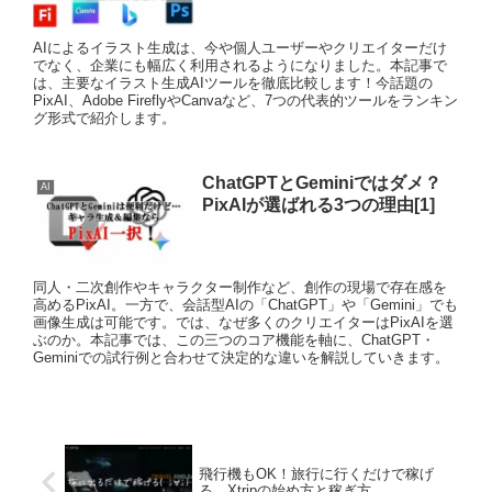
AIによるイラスト生成は、今や個人ユーザーやクリエイターだけ
でなく、企業にも幅広く利用されるようになりました。本記事で
は、主要なイラスト生成AIツールを徹底比較します！今話題の
PixAI、Adobe FireflyやCanvaなど、7つの代表的ツールをランキン
グ形式で紹介します。
ChatGPTとGeminiではダメ？
AI
PixAIが選ばれる3つの理由[1]
同人・二次創作やキャラクター制作など、創作の現場で存在感を
高めるPixAI。一方で、会話型AIの「ChatGPT」や「Gemini」でも
画像生成は可能です。では、なぜ多くのクリエイターはPixAIを選
ぶのか。本記事では、この三つのコア機能を軸に、ChatGPT・
Geminiでの試行例と合わせて決定的な違いを解説していきます。
飛行機もOK！旅行に行くだけで稼げ
る、Xtripの始め方と稼ぎ方