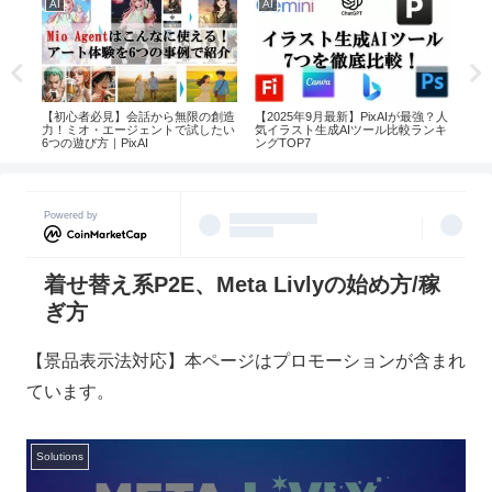
AI
AI
AI
【初心者必見】会話から無限の創造
【2025年9月最新】PixAIが最強？人
Cha
｜対
力！ミオ・エージェントで試したい
気イラスト生成AIツール比較ランキ
が選
おす
6つの遊び方｜PixAI
ングTOP7
Powered by
着せ替え系P2E、Meta Livlyの始め方/稼
ぎ方
【景品表示法対応】本ページはプロモーションが含まれ
ています。
Solutions