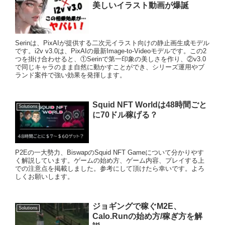
美しいイラスト動画が爆誕
Serinは、PixAIが提供する二次元イラスト向けの静止画生成モデル
です。i2v v3.0は、PixAIの最新Image-to-Videoモデルです。この2
つを掛け合わせると、①Serinで第一印象の美しさを作り、②v3.0
で同じキャラのまま自然に動かすことができ、シリーズ運用やブ
ランド案件で強い効果を発揮します。
Squid NFT Worldは48時間ごと
Solutions
に70ドル稼げる？
P2Eの一大勢力、BiswapのSquid NFT Gameについて分かりやす
く解説しています。ゲームの始め方、ゲーム内容、プレイする上
での注意点を掲載しました。参考にして頂けたら幸いです。よろ
しくお願いします。
ジョギングで稼ぐM2E、
Solutions
Calo.Runの始め方/稼ぎ方を解