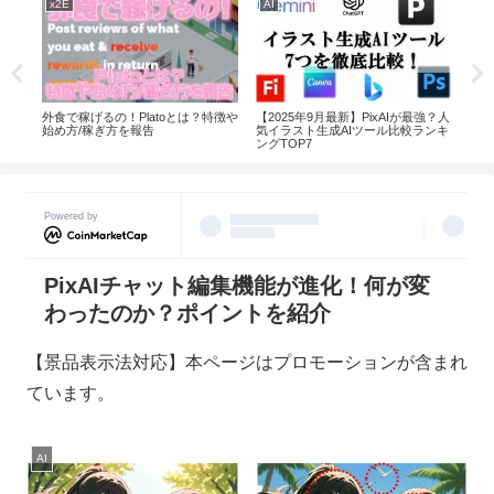
x2E
AI
AI
外食で稼げるの！Platoとは？特徴や
える
【2025年9月最新】PixAIが最強？人
Pi
始め方/稼ぎ方を報告
ル
気イラスト生成AIツール比較ランキ
が変
ングTOP7
Powered by
PixAIチャット編集機能が進化！何が変
わったのか？ポイントを紹介
【景品表示法対応】本ページはプロモーションが含まれ
ています。
AI