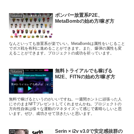
ボンバー放置系P2E、
Solutions
MetaBombの始め方/稼ぎ方
なんといっても放置系が楽でいい。MetaBombは属性をいじること
でボス戦を有利に進めることができます。また、爆弾の属性も変
えることができます。プロジェクトの成功を祈っています。
無料トライアルでも稼げる
Solutions
M2E、FITNの始め方/稼ぎ方
無料で稼げるというのがいいですね。一週間ホントに頑張った人
にそのままNFTプレゼントしてくれませんかね。プロジェクトの
方向性自体は様々な運動のマネタイズって感じで素晴らしいと思
います。ぜひ、成功させて頂きたいと思います。
Serin × i2v v3.0で安定感抜群の
AI