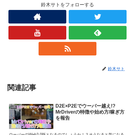
鈴木サトをフォローする
鈴木サト
関連記事
D2E×P2Eでウーバー越え!?
x2E
MrDriverの特徴や始め方/稼ぎ方
を報告
ウーバーのWeb3.0版となるのでしょうか！？そうなると気になる