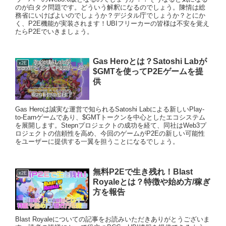
のが白タク問題です。どういう解釈になるのでしょう。陳情は総
務省にいけばよいのでしょうか？デジタル庁でしょうか？とにか
く、P2E機能が実装されます！UBIフリーカーの皆様は不安を覚え
たらP2Eでいきましょう。
Gas Heroとは？Satoshi Labが
x2E
$GMTを使ってP2Eゲームを提
供
Gas Heroは誠実な運営で知られるSatoshi Labによる新しいPlay-
to-Earnゲームであり、$GMTトークンを中心としたエコシステム
を展開します。Stepnプロジェクトの成功を経て、同社はWeb3プ
ロジェクトの信頼性を高め、今回のゲームがP2Eの新しい可能性
をユーザーに提供する一翼を担うことになるでしょう。
無料P2Eで生き残れ！Blast
x2E
Royaleとは？特徴や始め方/稼ぎ
方を報告
Blast Royaleについての記事をお読みいただきありがとうございま