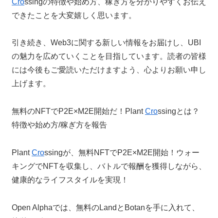
Cro
ssingの特徴や始め方、稼ぎ方を分かりやすくお伝え
できたことを大変嬉しく思います。
引き続き、Web3に関する新しい情報をお届けし、UBI
の魅力を広めていくことを目指しています。読者の皆様
には今後もご愛読いただけますよう、心よりお願い申し
上げます。
無料のNFTでP2E×M2E開始だ！Plant
Cro
ssingとは？
特徴や始め方/稼ぎ方を報告
Plant
Cro
ssingが、無料NFTでP2E×M2E開始！ウォー
キングでNFTを収集し、バトルで報酬を獲得しながら、
健康的なライフスタイルを実現！
Open Alphaでは、無料のLandとBotanを手に入れて、