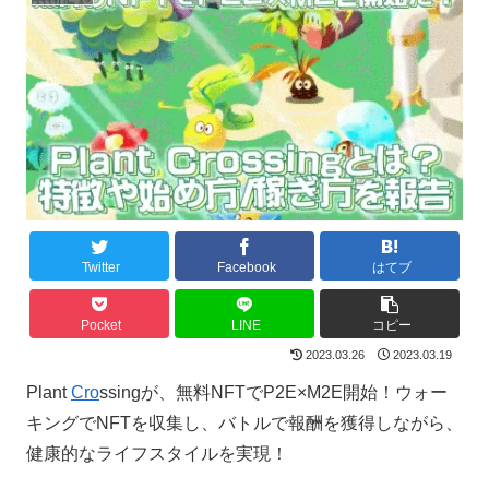
Twitter
Facebook
はてブ
Pocket
LINE
コピー
2023.03.26
2023.03.19
Plant
Cro
ssingが、無料NFTでP2E×M2E開始！ウォー
キングでNFTを収集し、バトルで報酬を獲得しながら、
健康的なライフスタイルを実現！