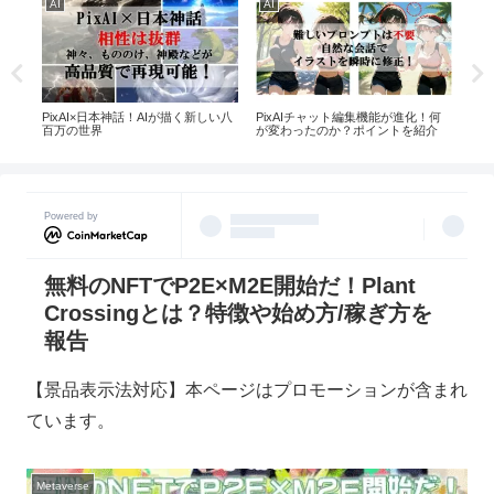
AI
AI
ソ
環境
創造
PixAI×日本神話！AIが描く新しい八
PixAIチャット編集機能が進化！何
い！
たい
百万の世界
が変わったのか？ポイントを紹介
を報
Powered by
無料のNFTでP2E×M2E開始だ！Plant
Crossingとは？特徴や始め方/稼ぎ方を
報告
【景品表示法対応】本ページはプロモーションが含まれ
ています。
Metaverse