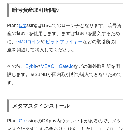
暗号資産取引所開設
Plant
Cro
ssingはBSCでのローンチとなります。暗号資
産の$BNBを使用します。まずは$BNBを購入するため
に、
GMOコイン
や
ビットフライヤー
などの取引所の口
座を開設して購入してください。
その後、
Bybit
や
MEXC
、
Gate.io
などの海外取引所を開
設します。※$BNBが国内取引所で購入できないためで
す。
メタマスクインストール
Plant
Cro
ssingのDApps内ウォレットがあるので、メタ
マスクは必ずしも必要ありません。しかし、正式ローン