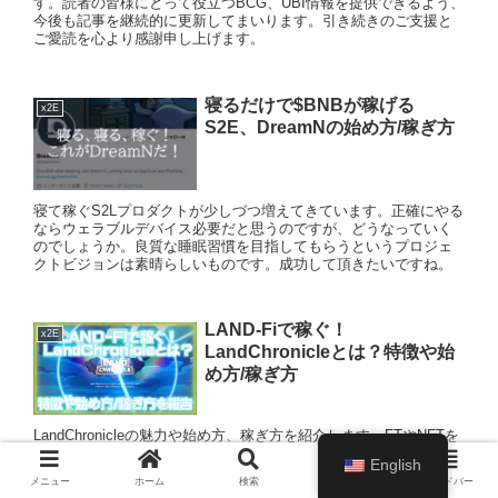
す。読者の皆様にとって役立つBCG、UBI情報を提供できるよう、
今後も記事を継続的に更新してまいります。引き続きのご支援と
ご愛読を心より感謝申し上げます。
寝るだけで$BNBが稼げる
x2E
S2E、DreamNの始め方/稼ぎ方
寝て稼ぐS2Lプロダクトが少しづつ増えてきています。正確にやる
ならウェラブルデバイス必要だと思うのですが、どうなっていく
のでしょうか。良質な睡眠習慣を目指してもらうというプロジェ
クトビジョンは素晴らしいものです。成功して頂きたいですね。
LAND-Fiで稼ぐ！
x2E
LandChronicleとは？特徴や始
め方/稼ぎ方
LandChronicleの魅力や始め方、稼ぎ方を紹介します。FTやNFTを
保有し、P2Eで収益を得ることができるLandChronicleは、Land-Fi
English
プロジェクトの中でも注目のプロジェクトです。本記事情報が皆
メニュー
ホーム
検索
トップ
サイドバー
様にとって有益なものとなれば幸いです。最新情報は毎日発信し