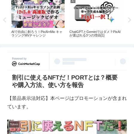
AI
AI
x2
外食
創造
AIで自由に創ろう！PixAI×Mio キャ
ChatGPTとGeminiではダメ？PixAI
始め
たい
ラソングMVチャレンジ
が選ばれる3つの理由[1]
Powered by
割引に使えるNFTだ！PORTとは？概要
や購入方法、使い方を報告
【景品表示法対応】本ページはプロモーションが含まれ
ています。
Token