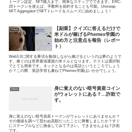
トークン設定、NFT購入まで、簡単なステップでできます。ERC-
20トークンを使えば、手数料を節約することも可能。Uniswap
NFT AggregatorでNFTトレードをスムーズに始めましょう！
【副業】クイズに答えるだけで
Token
米ドルが稼げるPhemex学園の
始め方と注意点を報告（レポー
ト）
Web3.0に関する事項を勉強しながら稼げるというのは夢のようで
す。稼ぐのは世界最強通貨の米ドルとなります。テストは選択制
でとても簡単です。ネックとなるのは英語というところでしょう
か？この際、英語学習も兼ねてPhemex学園はいかがでしょう。
身に覚えのない暗号資産コイン
Token
がウォレットにある？…詐欺で
す。
身に覚えのない暗号資産トークンがウォレットにありませんか？
その価値を調べて思わぬ高額だったことに興奮しましたか？すぐ
にステーブルなどに換金してみて下さい。できませんよね？詐欺
です。