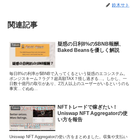
鈴木サト
関連記事
疑惑の日利8%の$BNB報酬、
Token
Baked Beansを優しく解説
毎日8%の利率が$BNBで入ってくるという疑惑のエコシステム。
ポンジスキーム？ラグ？超高額TAX？怪し過ぎる…。しかし、一
日数十億円の取引があり、2万人以上のユーザーがいるというのも
事実…ぐぬぬ…
NFTトレードで稼ぎたい！
Token
Uniswap NFT Aggregatorの使
い方を報告
Uniswap NFT Aggregatorの使い方をまとめました。収集や支払い