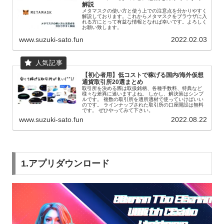
解説
メタマスクの使い方と使う上での注意点を分かりやすく
解説しております。これからメタマスクをブラウザに入
れる方にとって有益な情報となれば幸いです。よろしく
お願い致します。
www.suzuki-sato.fun
2022.02.03
【初心者用】低コストで稼げる国内/海外仮想
通貨取引所20選まとめ
取引所を決める際は取扱銘柄、各種手数料、特典など
様々な差異に迷いますよね。 しかし、解決策はシンプ
ルです。 複数の取引所を適所適材で使っていけばいい
のです。 ラインナップされた取引所の口座開設は無料
です。 ぜひやってみて下さい。
www.suzuki-sato.fun
2022.08.22
1.アプリダウンロード