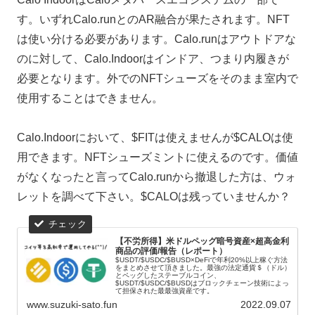
す。いずれCalo.runとのAR融合が果たされます。NFT
は使い分ける必要があります。Calo.runはアウトドアな
のに対して、Calo.Indoorはインドア、つまり内履きが
必要となります。外でのNFTシューズをそのまま室内で
使用することはできません。
Calo.Indoorにおいて、$FITは使えませんが$CALOは使
用できます。NFTシューズミントに使えるのです。価値
がなくなったと言ってCalo.runから撤退した方は、ウォ
レットを調べて下さい。$CALOは残っていませんか？
【不労所得】米ドルペッグ暗号資産×超高金利
商品の評価/報告（レポート）
$USDT/$USDC/$BUSD×DeFiで年利20%以上稼ぐ方法
をまとめさせて頂きました。最強の法定通貨＄（ドル）
とペッグしたステーブルコイン、
$USDT/$USDC/$BUSDはブロックチェーン技術によっ
て担保された最最強資産です。
www.suzuki-sato.fun
2022.09.07