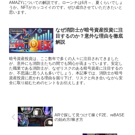
AMAZYについての解説です。ローンチは6月～、夏くらいでしょ
うか。NFTがカッコイイのです。ぜひ成功させていただきたいと
思います。
なぜ消防士が暗号資産投資に注
Solutions
目するのか？意外な理由を徹底
解説
暗号資産投資は、ここ数年で多くの人々に注目されてきました
が、意外にも消防士たちの間でも関心が高まっています。安定し
た職業である消防士が、なぜリスクのある暗号資産に注目するの
か、不思議に思う人も多いでしょう。本記事では、消防士が暗号
資産投資に惹かれる理由を掘り下げ、リスクと向き合いながら安
全に取り組むためのヒントをお伝えします。
ARで探して見つけて稼ぐF2E、reBASE
の始め方/稼ぎ方