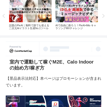
AI
AI
AI
た
話題のPixAI｜無料で誰でも使える
AIで自由に創ろう！PixAI×Mio キャ
話題
ェクト
二次元AIイラスト生成No.1ツール
ラソングMVチャレンジ
都道
イド
Powered by
室内で運動して稼ぐM2E、Calo Indoor
の始め方/稼ぎ方
【景品表示法対応】本ページはプロモーションが含まれ
ています。
Solutions