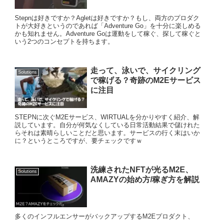
Stepnは好きですか？Agletは好きですか？もし、両方のプロダク
トが大好きというのであれば「Adventure Go」を十分に楽しめる
かも知れません。Adventure Goは運動をして稼ぐ、探して稼ぐと
いう2つのコンセプトを持ちます。
走って、泳いで、サイクリング
Solutions
で稼げる？奇跡のM2Eサービス
に注目
STEPNに次ぐM2Eサービス、WIRTUALを分かりやすく紹介、解
説しています。自分が何気なくしている日常活動結果で儲けれた
らそれは素晴らしいことだと思います。サービスの行く末はいか
に？というところですが、要チェックですｗ
洗練されたNFTが光るM2E、
Solutions
AMAZYの始め方/稼ぎ方を解説
多くのインフルエンサーがバックアップするM2Eプロダクト、