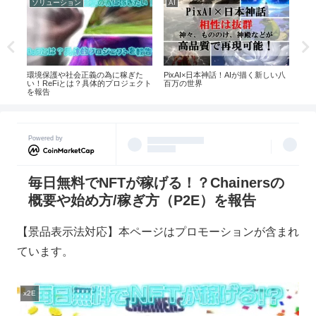
ソリューション
AI
AI
特徴や
環境保護や社会正義の為に稼ぎた
PixAI×日本神話！AIが描く新しい八
Pi
い！ReFiとは？具体的プロジェクト
百万の世界
マン
を報告
Powered by
毎日無料でNFTが稼げる！？Chainersの
概要や始め方/稼ぎ方（P2E）を報告
【景品表示法対応】本ページはプロモーションが含まれ
ています。
x2E