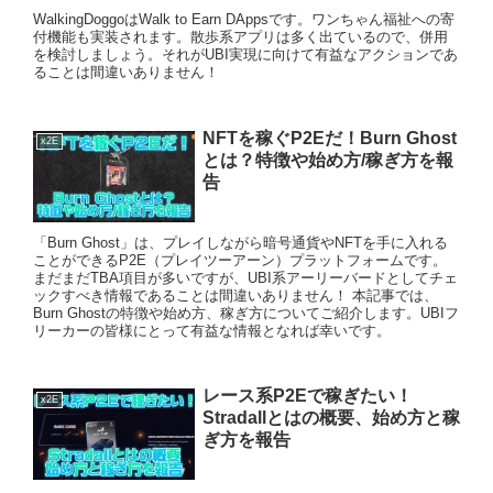
WalkingDoggoはWalk to Earn DAppsです。ワンちゃん福祉への寄
付機能も実装されます。散歩系アプリは多く出ているので、併用
を検討しましょう。それがUBI実現に向けて有益なアクションであ
ることは間違いありません！
NFTを稼ぐP2Eだ！Burn Ghost
x2E
とは？特徴や始め方/稼ぎ方を報
告
「Burn Ghost」は、プレイしながら暗号通貨やNFTを手に入れる
ことができるP2E（プレイツーアーン）プラットフォームです。
まだまだTBA項目が多いですが、UBI系アーリーバードとしてチェ
ックすべき情報であることは間違いありません！ 本記事では、
Burn Ghostの特徴や始め方、稼ぎ方についてご紹介します。UBIフ
リーカーの皆様にとって有益な情報となれば幸いです。
レース系P2Eで稼ぎたい！
x2E
Stradallとはの概要、始め方と稼
ぎ方を報告