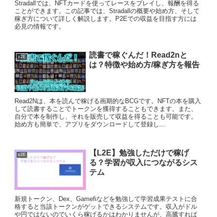
Stradallでは、NFTカードを使ってレースをプレイし、報酬を得る
ことができます。この記事では、Stradallの概要や始め方、そして
稼ぎ方について詳しく解説します。P2Eでの収益を目指す方には
必見の情報です。
読書で稼ぐんだ！Read2nと
x2E
は？特徴や始め方/稼ぎ方を報告
Read2Nは、本を読んで稼げる画期的なBCGです。NFTの本を購入
して読書することでトークンを獲得することもできます。また、
自分で本を制作し、それを販売して収益を得ることも可能です。
始め方も簡単で、アプリをダウンロードして登録し...
【L2E】勉強しただけで稼げ
x2E
る？学習が収入につながるシス
テム
新規トークン、Dex、Gamefiなどを勉強して学習成果テストに合
格すると当該トークンがゲットできるシステムです。収入がドル
や円ではないのでいくら稼げるかはわかりませんが、高騰すれば