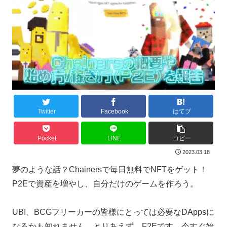
Twitter
Facebook
はてブ
Pocket
LINE
コピー
2023.03.18
夢のような話？Chainersで毎日無料でNFTをゲット！
P2Eで資産を増やし、自分だけのゲームを作ろう。
UBI、BCGフリーカーの皆様にとっては必要なDAppsに
なるかも知れません。とりあえず、F2Eです。今すぐ始