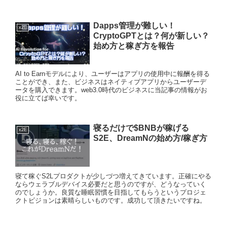
Dapps管理が難しい！
x2E
CryptoGPTとは？何が新しい？
始め方と稼ぎ方を報告
AI to Earnモデルにより、ユーザーはアプリの使用中に報酬を得る
ことができ、また、ビジネスはネイティブアプリからユーザーデ
ータを購入できます。web3.0時代のビジネスに当記事の情報がお
役に立てば幸いです。
寝るだけで$BNBが稼げる
x2E
S2E、DreamNの始め方/稼ぎ方
寝て稼ぐS2Lプロダクトが少しづつ増えてきています。正確にやる
ならウェラブルデバイス必要だと思うのですが、どうなっていく
のでしょうか。良質な睡眠習慣を目指してもらうというプロジェ
クトビジョンは素晴らしいものです。成功して頂きたいですね。