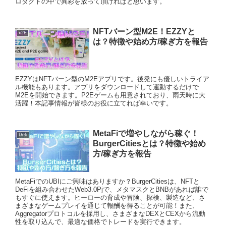
ロダクトの中で異彩を放って頂ければと思います。
NFTバーン型M2E！EZZYと
x2E
は？特徴や始め方/稼ぎ方を報告
EZZYはNFTバーン型のM2Eアプリです。後発にも優しいトライア
ル機能もあります。アプリをダウンロードして運動するだけで
M2Eを開始できます。P2Eゲームも用意されており、雨天時に大
活躍！本記事情報が皆様のお役に立てれば幸いです。
MetaFiで増やしながら稼ぐ！
Defi
BurgerCitiesとは？特徴や始め
方/稼ぎ方を報告
MetaFiでのUBIにご興味はありますか？BurgerCitiesは、NFTと
DeFiを組み合わせたWeb3.0Pjで、メタマスクとBNBがあれば誰で
もすぐに使えます。ヒーローの育成や冒険、探検、製造など、さ
まざまなゲームプレイを通じて報酬を得ることが可能！また、
Aggregatorプロトコルを採用し、さまざまなDEXとCEXから流動
性を取り込んで、最適な価格でトレードを実行できます。