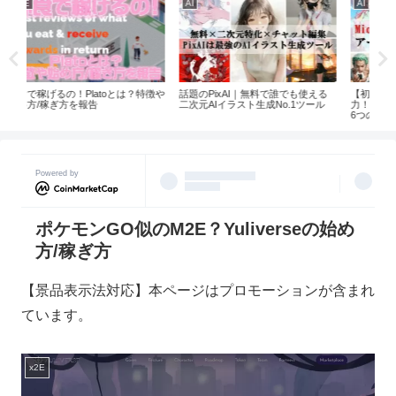
AI
AI
AI
特徴や
話題のPixAI｜無料で誰でも使える
【初心者必見】会話から無限の創造
話題
二次元AIイラスト生成No.1ツール
力！ミオ・エージェントで試したい
都道
6つの遊び方｜PixAI
イド
Powered by
ポケモンGO似のM2E？Yuliverseの始め
方/稼ぎ方
【景品表示法対応】本ページはプロモーションが含まれ
ています。
x2E