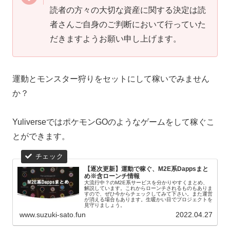
読者の方々の大切な資産に関する決定は読
者さんご自身のご判断において行っていた
だきますようお願い申し上げます。
運動とモンスター狩りをセットにして稼いでみません
か？
YuliverseではポケモンGOのようなゲームをして稼ぐこ
とができます。
【逐次更新】運動で稼ぐ、M2E系Dappsまと
め※含ローンチ情報
大流行中？のM2E系サービスを分かりやすくまとめ、
解説しています。これからローンチされるものもありま
すので、ぜひ今からチェックしてみて下さい。また運営
が消える場合もあります。生暖かい目でプロジェクトを
見守りましょう。
www.suzuki-sato.fun
2022.04.27