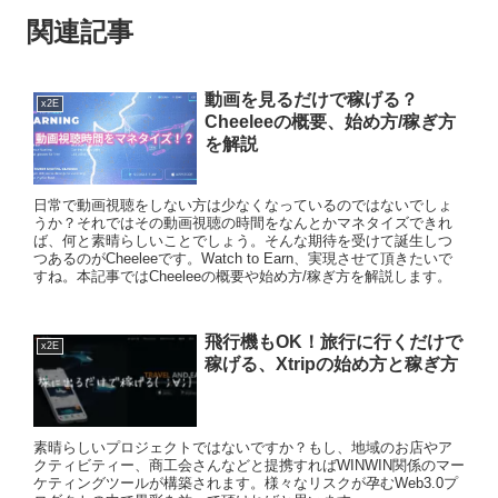
関連記事
動画を見るだけで稼げる？
x2E
Cheeleeの概要、始め方/稼ぎ方
を解説
日常で動画視聴をしない方は少なくなっているのではないでしょ
うか？それではその動画視聴の時間をなんとかマネタイズできれ
ば、何と素晴らしいことでしょう。そんな期待を受けて誕生しつ
つあるのがCheeleeです。Watch to Earn、実現させて頂きたいで
すね。本記事ではCheeleeの概要や始め方/稼ぎ方を解説します。
飛行機もOK！旅行に行くだけで
x2E
稼げる、Xtripの始め方と稼ぎ方
素晴らしいプロジェクトではないですか？もし、地域のお店やア
クティビティー、商工会さんなどと提携すればWINWIN関係のマー
ケティングツールが構築されます。様々なリスクが孕むWeb3.0プ