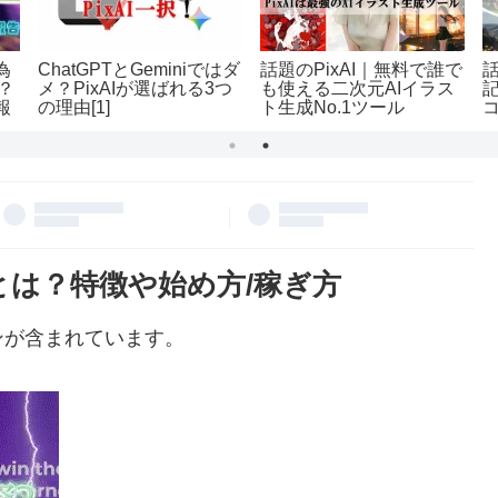
為
ChatGPTとGeminiではダ
話題のPixAI｜無料で誰で
話
？
メ？PixAIが選ばれる3つ
も使える二次元AIイラス
報
の理由[1]
ト生成No.1ツール
UPとは？特徴や始め方/稼ぎ方
ンが含まれています。