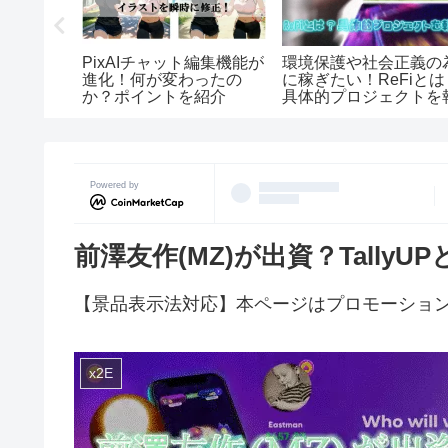
環境保護や社会正義の
う！
PixAIチャット編集機能が
に稼ぎたい！ReFiとは
キャラソング
進化！何が変わったの
具体的プロジェクトを
か？ポイントを紹介
告
Powered by
前澤友作(MZ)が出資？Tally
【景品表示法対応】本ページはプロモーショ
x2E