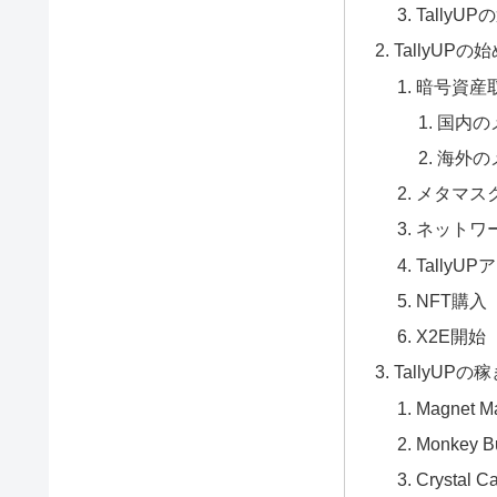
TallyU
TallyUP
暗号資産
国内の
海外の
メタマス
ネットワ
Tally
NFT購入
X2E開始
TallyUPの
Magnet M
Monkey B
Crystal C