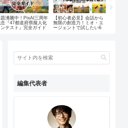
題沸騰中！PixAI三周年
【初心者必見】会話から
AIイラ
記念『47都道府県擬人化
無限の創造力！ミオ・エ
よう！P
コンテスト』完全ガイド
ージェントで試したい6
集で遊
つの遊び方｜PixAI
編集代表者