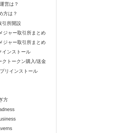
Pの運営は？
の始め方は？
取引所開設
メジャー取引所まとめ
メジャー取引所まとめ
クインストール
ークトークン購入/送金
UPアプリインストール
稼ぎ方
adness
usiness
averns