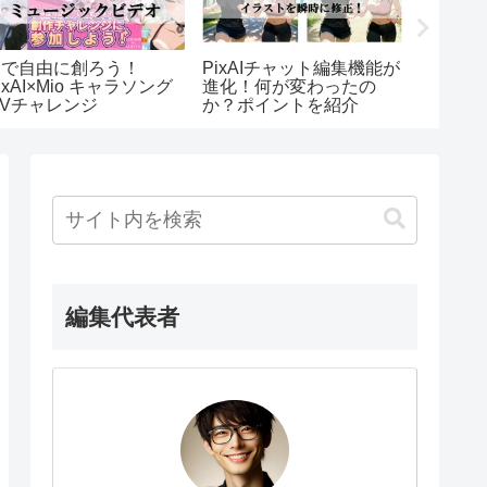
AIで自由に創ろう！
PixAIチャット編集機能が
話題のP
ixAI×Mio キャラソング
進化！何が変わったの
も使える
MVチャレンジ
か？ポイントを紹介
ト生成N
編集代表者