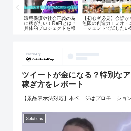
環境保護や社会正義の為
法をかけ
【初心者必見】会話か
に稼ぎたい！ReFiとは？
チャット編
無限の創造力！ミオ・
具体的プロジェクトを報
ージェントで試したい
告
つの遊び方｜PixAI
Powered by
ツイートが金になる？特別なアプ
稼ぎ方をレポート
【景品表示法対応】本ページはプロモーショ
Solutions