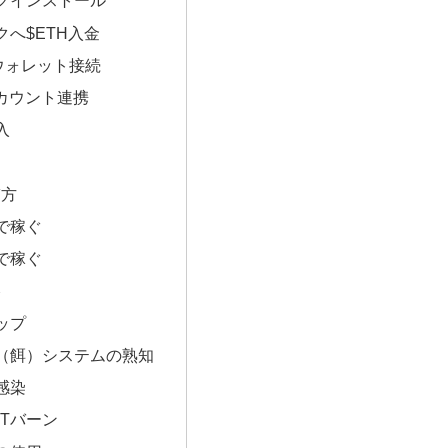
クインストール
クへ$ETH入金
iへウォレット接続
rアカウント連携
入
ぎ方
で稼ぐ
で稼ぐ
略
ップ
（餌）システムの熟知
感染
FTバーン