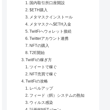
国内取引所口座開設
$ETH購入
メタマスクインストール
メタマスクへ$ETH入金
TwitFiへウォレット接続
Twitterアカウント連携
NFTの購入
T2E開始
TwitFiの稼ぎ方
ツイートで稼ぐ
NFT売買で稼ぐ
TwitFiの攻略
レベルアップ
フィード（餌）システムの熟知
ウィルス感染
計画的NFTバーン