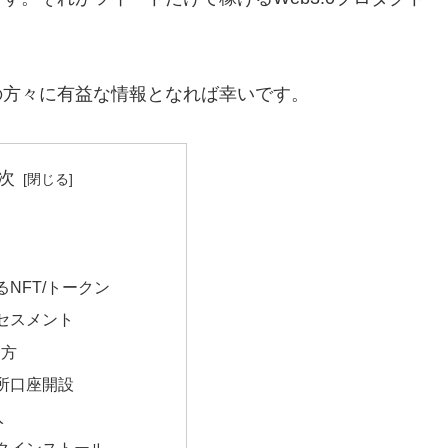
索中の方々に有益な情報となれば幸いです。
次
NFT/トークン
セスメント
め方
所口座開設
入