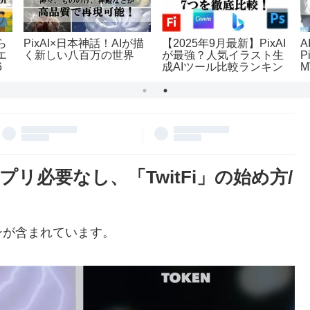
ら
PixAI×日本神話！AIが描
【2025年9月最新】PixAI
エ
く新しい八百万の世界
が最強？人気イラスト生
P
6
成AIツール比較ランキン
グTOP7
リ必要なし、「TwitFi」の始め方/
ンが含まれています。