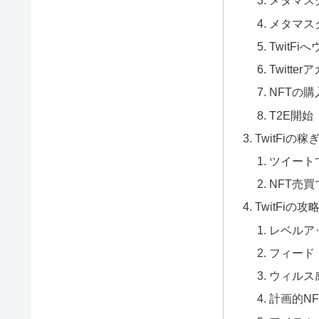
メタマス
メタマス
TwitF
Twitte
NFTの購
T2E開始
TwitFiの稼
ツイート
NFT売買
TwitFiの攻
レベルア
フィード
ウィルス
計画的N