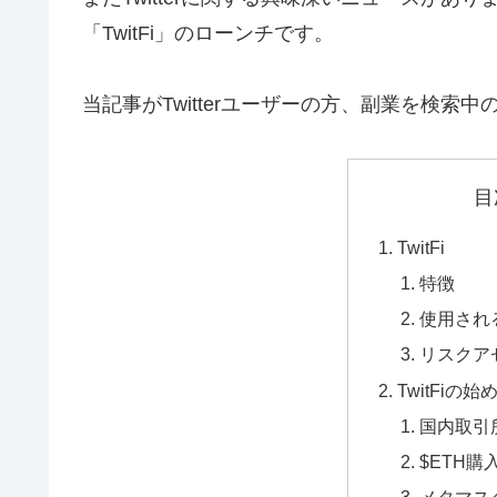
「TwitFi」のローンチです。
当記事がTwitterユーザーの方、副業を検
目
TwitFi
特徴
使用される
リスクア
TwitFiの始
国内取引
$ETH購