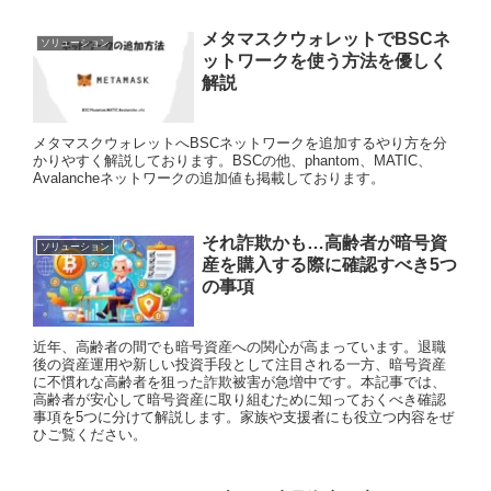
メタマスクウォレットでBSCネ
ソリューション
ットワークを使う方法を優しく
解説
メタマスクウォレットへBSCネットワークを追加するやり方を分
かりやすく解説しております。BSCの他、phantom、MATIC、
Avalancheネットワークの追加値も掲載しております。
それ詐欺かも…高齢者が暗号資
ソリューション
産を購入する際に確認すべき5つ
の事項
近年、高齢者の間でも暗号資産への関心が高まっています。退職
後の資産運用や新しい投資手段として注目される一方、暗号資産
に不慣れな高齢者を狙った詐欺被害が急増中です。本記事では、
高齢者が安心して暗号資産に取り組むために知っておくべき確認
事項を5つに分けて解説します。家族や支援者にも役立つ内容をぜ
ひご覧ください。