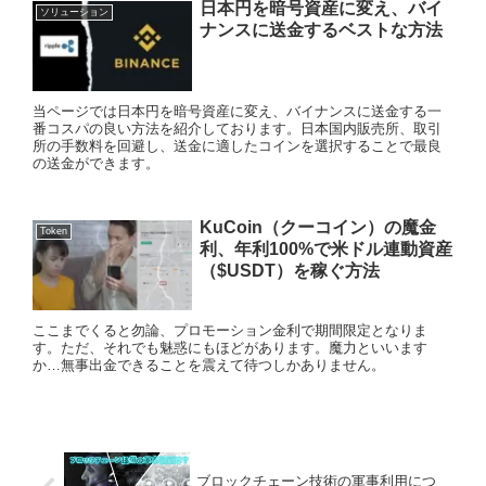
日本円を暗号資産に変え、バイ
ソリューション
ナンスに送金するベストな方法
当ページでは日本円を暗号資産に変え、バイナンスに送金する一
番コスパの良い方法を紹介しております。日本国内販売所、取引
所の手数料を回避し、送金に適したコインを選択することで最良
の送金ができます。
KuCoin（クーコイン）の魔金
Token
利、年利100%で米ドル連動資産
（$USDT）を稼ぐ方法
ここまでくると勿論、プロモーション金利で期間限定となりま
す。ただ、それでも魅惑にもほどがあります。魔力といいます
か…無事出金できることを震えて待つしかありません。
ブロックチェーン技術の軍事利用につ