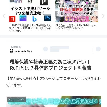
AI
AI
AI
xAI
【2025年9月最新】PixAIが最強？人
AIで自由に創ろう！PixAI×Mio キャ
Pi
気イラスト生成AIツール比較ランキ
ラソングMVチャレンジ
百万
ングTOP7
Powered by
環境保護や社会正義の為に稼ぎたい！
ReFiとは？具体的プロジェクトを報告
【景品表示法対応】本ページはプロモーションが含まれ
ています。
ソリューション