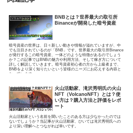
BNBとは？世界最大の取引所
ソリューション
Binanceが開発した暗号資産
暗号資産の世界は、日々新しい動きや情報が溢れていますが、中
でも注目されているのが「BNB」です。世界最大の取引所Binance
が発行するこの暗号資産、一体どのような特徴があるのでしょう
か？この記事ではBNBの魅力や利用方法、そして稼ぎ方について
詳しく解説していきます。暗号資産初心者の方から上級者まで、
BNBをより深く知りたいという皆様のニーズにお応えする内容と
なっています。
火山活動家、滝沢秀明氏の火山
ソリューション
NFT（VolcanoNFT）とは？使
い方は？購入方法と評価をレポ
ート
火山活動家という名前を聞いたことのある方は少なかったのでは
ないでしょうか？当記事が火山活動家、ひいては滝沢秀明氏への
より深い理解へとつながれば幸いです。