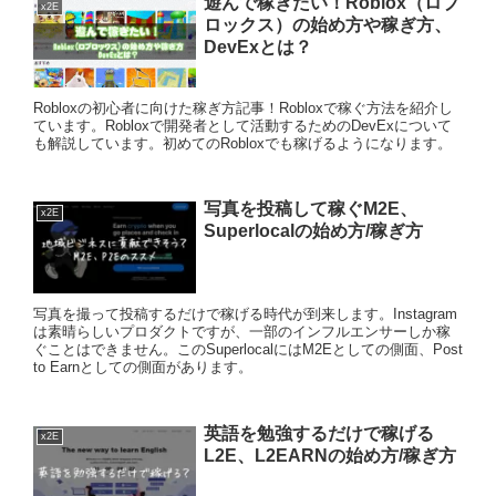
遊んで稼ぎたい！Roblox（ロブ
x2E
ロックス）の始め方や稼ぎ方、
DevExとは？
Robloxの初心者に向けた稼ぎ方記事！Robloxで稼ぐ方法を紹介し
ています。Robloxで開発者として活動するためのDevExについて
も解説しています。初めてのRobloxでも稼げるようになります。
写真を投稿して稼ぐM2E、
x2E
Superlocalの始め方/稼ぎ方
写真を撮って投稿するだけで稼げる時代が到来します。Instagram
は素晴らしいプロダクトですが、一部のインフルエンサーしか稼
ぐことはできません。このSuperlocalにはM2Eとしての側面、Post
to Earnとしての側面があります。
英語を勉強するだけで稼げる
x2E
L2E、L2EARNの始め方/稼ぎ方