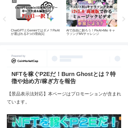
AI
AI
AI
える
ChatGPTとGeminiではダメ？PixAI
AIで自由に創ろう！PixAI×Mio キャ
話題
ル
が選ばれる3つの理由[1]
ラソングMVチャレンジ
都道
イド
Powered by
NFTを稼ぐP2Eだ！Burn Ghostとは？特
徴や始め方/稼ぎ方を報告
【景品表示法対応】本ページはプロモーションが含まれ
ています。
x2E