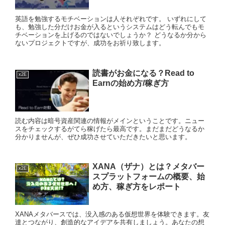
英語を勉強するモチベーションは人それぞれです。 いずれにして
も、勉強した分だけお金が入るというシステムはどう転んでもモ
チベーションを上げるのではないでしょうか？ どうなるか分から
ないプロジェクトですが、成功をお祈り致します。
読書がお金になる？Read to
x2E
Earnの始め方/稼ぎ方
読む内容は暗号資産関連の情報がメインということです。ニュー
スをチェックするがてら稼げたら最高です。まだまだどうなるか
分かりませんが、ぜひ成功させていただきたいと思います。
XANA（ザナ）とは？メタバー
x2E
スプラットフォームの概要、始
め方、稼ぎ方をレポート
XANAメタバースでは、没入感のある仮想世界を体験できます。友
達とつながり、創造的なアイデアを共有しましょう。あなたの想