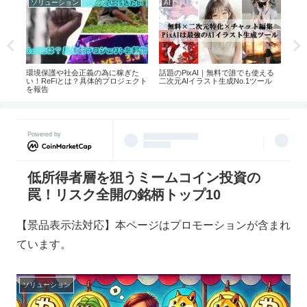
ソリューション
AI
AI
環境保護や社会正義の為に稼ぎた
い八
話題のPixAI｜無料で誰でも使える
【2
い！ReFiとは？具体的プロジェクト
二次元AIイラスト生成No.1ツール
気イ
を報告
ング
Powered by
低所得者層を狙うミームコイン投資の
罠！リスク全開の銘柄トップ10
【景品表示法対応】本ページはプロモーションが含まれ
ています。
ソリューション