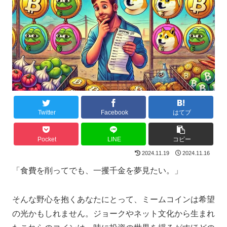
Twitter
Facebook
はてブ
Pocket
LINE
コピー
2024.11.19
2024.11.16
「食費を削ってでも、一攫千金を夢見たい。」
そんな野心を抱くあなたにとって、ミームコインは希望
の光かもしれません。ジョークやネット文化から生まれ