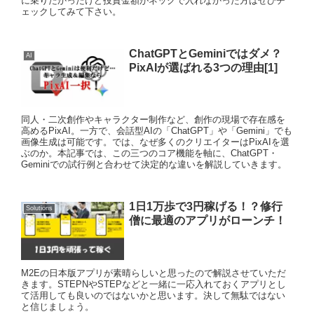
に乗りたかったけど投資金額がネックで入れなかった方はぜひチ
ェックしてみて下さい。
ChatGPTとGeminiではダメ？
AI
PixAIが選ばれる3つの理由[1]
同人・二次創作やキャラクター制作など、創作の現場で存在感を
高めるPixAI。一方で、会話型AIの「ChatGPT」や「Gemini」でも
画像生成は可能です。では、なぜ多くのクリエイターはPixAIを選
ぶのか。本記事では、この三つのコア機能を軸に、ChatGPT・
Geminiでの試行例と合わせて決定的な違いを解説していきます。
1日1万歩で3円稼げる！？修行
Solutions
僧に最適のアプリがローンチ！
M2Eの日本版アプリが素晴らしいと思ったので解説させていただ
きます。STEPNやSTEPなどと一緒に一応入れておくアプリとし
て活用しても良いのではないかと思います。決して無駄ではない
と信じましょう。