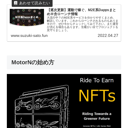
【逐次更新】運動で稼ぐ、M2E系Dappsまと
め※含ローンチ情報
大流行中？のM2E系サービスを分かりやすくまとめ、
解説しています。これからローンチされるものもありま
すので、ぜひ今からチェックしてみて下さい。また運営
が消える場合もあります。生暖かい目でプロジェクトを
見守りましょう。
www.suzuki-sato.fun
2022.04.27
MotorNの始め方