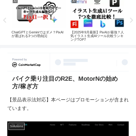
AI
AI
AI
た
ChatGPTとGeminiではダメ？PixAI
【2025年9月最新】PixAIが最強？人
話題
ェクト
が選ばれる3つの理由[1]
気イラスト生成AIツール比較ランキ
二次
ングTOP7
Powered by
バイク乗り注目のR2E、MotorNの始め
方/稼ぎ方
【景品表示法対応】本ページはプロモーションが含まれ
ています。
Solutions