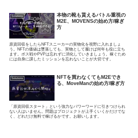
本物の靴も貰えるバトル重視の
Solutions
M2E、MOVENSの始め方/稼ぎ
方
原資回収をしたらNFTスニーカーの実物化を視野に入れましょ
う。NFTの価値は墜落しても、実物として履けば何年も役に立ち
ます。ボス戦やPVPは忘れずに消化していきましょう。稼ぐため
には自身に課したミッションを忘れないことが大切です。
NFTを買わなくてもM2Eでき
Solutions
る、MoveManの始め方/稼ぎ方
「原資回収スタート」という強力なパワーワードに引きつけられ
ない人はいません。問題はプロジェクトが上手くいくかだけでな
く、どれだけ無料で稼げるかです。お願いします。