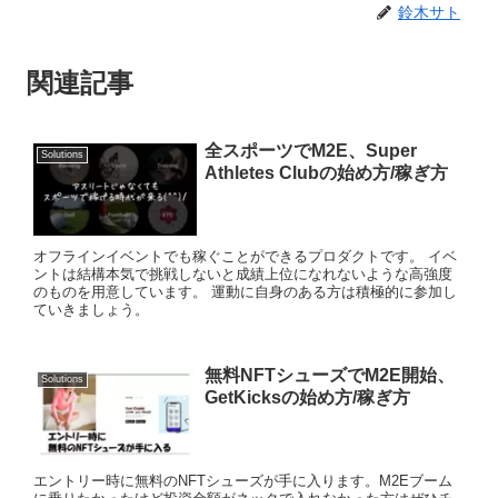
鈴木サト
関連記事
全スポーツでM2E、Super
Solutions
Athletes Clubの始め方/稼ぎ方
オフラインイベントでも稼ぐことができるプロダクトです。 イベ
ントは結構本気で挑戦しないと成績上位になれないような高強度
のものを用意しています。 運動に自身のある方は積極的に参加し
ていきましょう。
無料NFTシューズでM2E開始、
Solutions
GetKicksの始め方/稼ぎ方
エントリー時に無料のNFTシューズが手に入ります。M2Eブーム