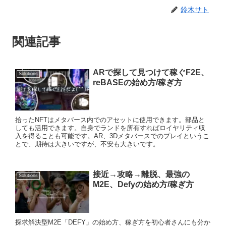
鈴木サト
関連記事
ARで探して見つけて稼ぐF2E、
Solutions
reBASEの始め方/稼ぎ方
拾ったNFTはメタバース内でのアセットに使用できます。部品と
しても活用できます。自身でランドを所有すればロイヤリティ収
入を得ることも可能です。AR、3Dメタバースでのプレイというこ
とで、期待は大きいですが、不安も大きいです。
接近→攻略→離脱、最強の
Solutions
M2E、Defyの始め方/稼ぎ方
探求解決型M2E「DEFY」の始め方、稼ぎ方を初心者さんにも分か