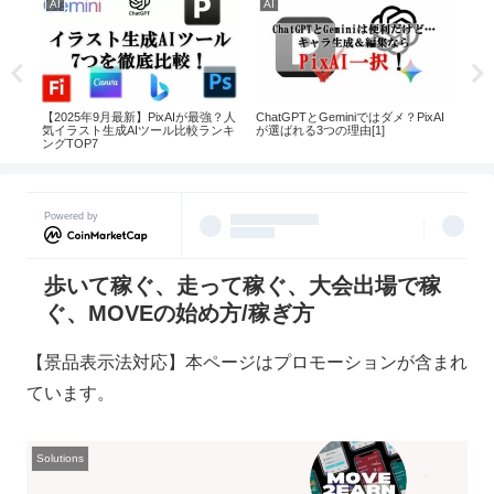
AI
AI
AI
える
【2025年9月最新】PixAIが最強？人
ChatGPTとGeminiではダメ？PixAI
話題
ル
気イラスト生成AIツール比較ランキ
が選ばれる3つの理由[1]
都道
ングTOP7
イド
Powered by
歩いて稼ぐ、走って稼ぐ、大会出場で稼
ぐ、MOVEの始め方/稼ぎ方
【景品表示法対応】本ページはプロモーションが含まれ
ています。
Solutions