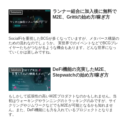
ランナー組合に加入後に無料で
Solutions
M2E、Grittiの始め方/稼ぎ方
SocialFiを重視したBCGが多くなっていますが、メタバース構築の
ための流れなのでしょうか。 実世界でのイベントなどでBCGプレ
イヤーたちがつながるような機会もあります。どんな世界になっ
ていくかは楽しみですね。
DeFi機能の充実したM2E、
Solutions
Stepwatchの始め方/稼ぎ方
もしかして拡張性の高いM2Eプロダクトなのかもしれません。当
初はウォーキングやランニングのトラッキングのみですが、サイ
クリングやジムワークなどでもM2Eが可能となるかも知れませ
ん。また、DeFi機能にも力を入れているプロジェクトとなりま
す。