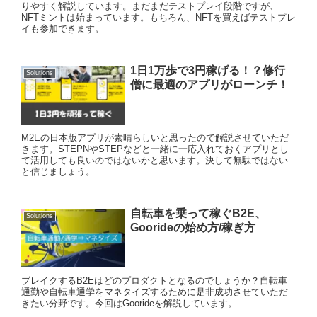
りやすく解説しています。まだまだテストプレイ段階ですが、
NFTミントは始まっています。もちろん、NFTを買えばテストプレ
イも参加できます。
1日1万歩で3円稼げる！？修行
Solutions
僧に最適のアプリがローンチ！
M2Eの日本版アプリが素晴らしいと思ったので解説させていただ
きます。STEPNやSTEPなどと一緒に一応入れておくアプリとし
て活用しても良いのではないかと思います。決して無駄ではない
と信じましょう。
自転車を乗って稼ぐB2E、
Solutions
Goorideの始め方/稼ぎ方
ブレイクするB2Eはどのプロダクトとなるのでしょうか？自転車
通勤や自転車通学をマネタイズするために是非成功させていただ
きたい分野です。今回はGoorideを解説しています。