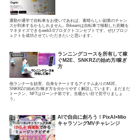
通勤や通学で自転車をお使いであれば、素晴らしい副業のチャン
スが到来するかもしれません。Bikearnは自転車で移動した距離を
マネタイズできるweb3.0プロダクトコンセプトです。ぜひプロジ
ェクトを成功させていただきたいと思います。
ランニングコースを所有して稼
Solutions
ぐM2E、SNKRZの始め方/稼ぎ
方
他ランナーを妨害、自身をチートするアイテムありのM2E、
SNKRZの始め方/稼ぎ方を分かりやすく解説しています。まだまだ
トークン、NFTはローンチ前です。生暖かい目で見守りましょ
う。
AIで自由に創ろう！PixAI×Mio
AI
キャラソングMVチャレンジ