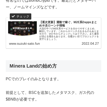
有名なのではBombCryptoです。最近だとメタキーパ
ー、ノームマインズなどです。
【逐次更新】運動で稼ぐ、M2E系Dappsまと
め※含ローンチ情報
大流行中？のM2E系サービスを分かりやすくまとめ、
解説しています。これからローンチされるものもありま
すので、ぜひ今からチェックしてみて下さい。また運営
が消える場合もあります。生暖かい目でプロジェクトを
見守りましょう。
www.suzuki-sato.fun
2022.04.27
Minera Landの始め方
PCでのプレイのみとなります。
前提として、BSCを追加したメタマスク、ガス代の
$BNBが必要です。