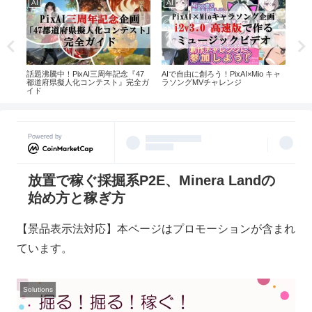
AI
AI
AI
！何
話題沸騰中！PixAI三周年記念『47
AIで自由に創ろう！PixAI×Mio キャ
【2
介
都道府県擬人化コンテスト』完全ガ
ラソングMVチャレンジ
気イ
イド
ング
Powered by
放置で稼ぐ採掘系P2E、Minera Landの
始め方と稼ぎ方
【景品表示法対応】本ページはプロモーションが含まれ
ています。
Solutions