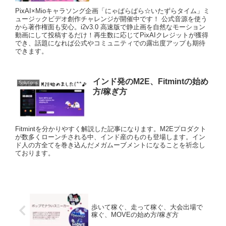
PixAI×Mioキャラソング企画「にゃぱらぱら☆いたずらタイム」ミ
ュージックビデオ創作チャレンジが開催中です！ 公式音源を使う
から著作権面も安心。i2v3.0 高速版で静止画を自然なモーション
動画にして投稿するだけ！再生数に応じてPixAIクレジットが獲得
でき、話題になれば公式やコミュニティでの露出度アップも期待
できます。
インド発のM2E、Fitmintの始め
Solutions
方/稼ぎ方
Fitmintを分かりやすく解説した記事になります。M2Eプロダクト
が数多くローンチされる中、インド産のものも登場します。イン
ド人の方全てを巻き込んだメガムーブメントになることを祈念し
ております。
歩いて稼ぐ、走って稼ぐ、大会出場で
稼ぐ、MOVEの始め方/稼ぎ方