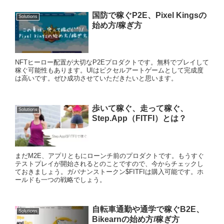
国防で稼ぐP2E、Pixel Kingsの
Solutions
始め方/稼ぎ方
NFTヒーロー配置が大切なP2Eプロダクトです。無料でプレイして
稼ぐ可能性もあります。UIはピクセルアートゲームとして完成度
は高いです。ぜひ成功させていただきたいと思います。
歩いて稼ぐ、走って稼ぐ、
Solutions
Step.App（FITFI）とは？
まだM2E、アプリともにローンチ前のプロダクトです。もうすぐ
テストプレイが開始されるとのことですので、今からチェックし
ておきましょう。ガバナンストークン$FITFIは購入可能です。ホ
ールドも一つの戦略でしょう。
自転車通勤や通学で稼ぐB2E、
Solutions
Bikearnの始め方/稼ぎ方