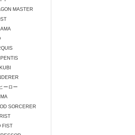
GON MASTER
ST
SAMA
O
QUIS
PENTIS
KUBI
NDERER
ヒーロー
UMA
OD SORCERER
RIST
 FIST