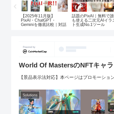
正義の為
【2025年11月版】
話題のPixAI｜無料で
Fiとは？
PixAI・ChatGPT・
も使える二次元AIイラ
クトを報
Geminiを徹底比較｜対話
ト生成No.1ツール
型キャラ生成・編集AIツ
ールおすすめ3選
Powered by
World Of MastersのNFT
【景品表示法対応】本ページはプロモーショ
Solutions