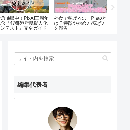
外食で稼げるの！Platoと
題沸騰中！PixAI三周年
PixA
は？特徴や始め方/稼ぎ方
記念『47都道府県擬人化
進化！
を報告
コンテスト』完全ガイド
か？ポ
編集代表者