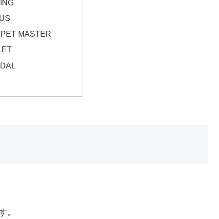
YING
US
PET MASTER
LET
DAL
す。