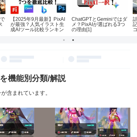
誰で
【2025年9月最新】PixAI
ChatGPTとGeminiではダ
話
ス
が最強？人気イラスト生
メ？PixAIが選ばれる3つ
成AIツール比較ランキン
の理由[1]
グTOP7
キャラを機能別分類/解説
ンが含まれています。