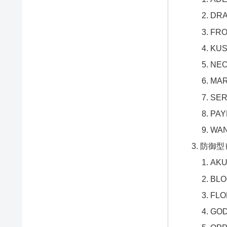
DRA
FRO
KU
NE
MAR
SER
PAY
WA
防御型
AK
BLO
FLO
GOD