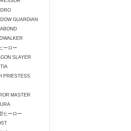
PRESSOR
EDRO
DOW GUARDIAN
GABOND
NDWALKER
ヒーロー
GON SLAYER
TIA
H PRIESTESS
ROR MASTER
KURA
型ヒーロー
OST