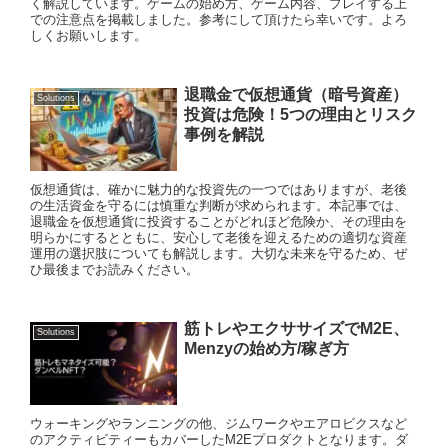
く解説しています。ゲームの始め方、ゲーム内容、プレイする上
での注意点を掲載しました。参考にして頂けたら幸いです。よろ
しくお願いします。
退職金で仮想通貨（暗号資産）
Solutions
投資は危険！5つの理由とリスク
事例を解説
仮想通貨は、確かに魅力的な投資先の一つではありますが、老後
の生活資金を守るには慎重な判断が求められます。本記事では、
退職金を仮想通貨に投資することがどれほど危険か、その理由を
明らかにするとともに、安心して老後を迎えるための適切な資産
運用の選択肢についても解説します。大切な未来を守るため、ぜ
ひ最後までお読みください。
筋トレやエクササイズでM2E、
Solutions
Menzyの始め方/稼ぎ方
ウォーキングやランニングの他、ジムワークやエアロビクスなど
のアクティビティーもカバーしたM2Eプロダクトとなります。ダ