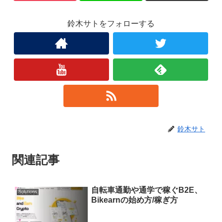
鈴木サトをフォローする
鈴木サト
関連記事
自転車通勤や通学で稼ぐB2E、
Solutions
Bikearnの始め方/稼ぎ方