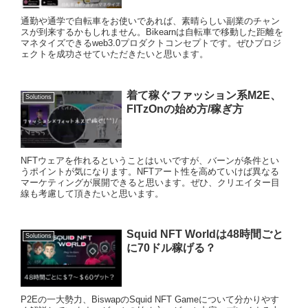
通勤や通学で自転車をお使いであれば、素晴らしい副業のチャン
スが到来するかもしれません。Bikearnは自転車で移動した距離を
マネタイズできるweb3.0プロダクトコンセプトです。ぜひプロジ
ェクトを成功させていただきたいと思います。
着て稼ぐファッション系M2E、
Solutions
FITzOnの始め方/稼ぎ方
NFTウェアを作れるということはいいですが、バーンが条件とい
うポイントが気になります。NFTアート性を高めていけば異なる
マーケティングが展開できると思います。ぜひ、クリエイター目
線も考慮して頂きたいと思います。
Squid NFT Worldは48時間ごと
Solutions
に70ドル稼げる？
P2Eの一大勢力、BiswapのSquid NFT Gameについて分かりやす