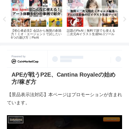
AI
AI
AI
xAI
【初心者必見】会話から無限の創造
話題のPixAI｜無料で誰でも使える
【2
力！ミオ・エージェントで試したい
二次元AIイラスト生成No.1ツール
気イ
6つの遊び方｜PixAI
ング
Powered by
APEが戦うP2E、Cantina Royaleの始め
方/稼ぎ方
【景品表示法対応】本ページはプロモーションが含まれ
ています。
Solutions