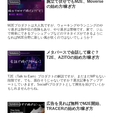
腕立て伏せでもM2E、Moverse
Solutions
の始め方/稼ぎ方
M2Eプロダクトは大人気ですが、ウォーキングやランニングのや
り過ぎは熱中症の危険もあり、やり過ぎは禁物です。家で、ジム
で簡単にできるプッシュアップなどのマネタイズができるように
なればM2E分野に新しい風が吹くのではないでしょうか？
メタバースで会話して稼ぐ？
Solutions
T2E、AZITOの始め方/稼ぎ方
T2E（Talk to Earn）プロダクトの解説ですが、まだまだWPもない
段階です。でも、面白そうじゃないですか？逐次記事をアップデ
ートしていきます。SocialFiプロダクトとして脚光を浴びていくか
もしれませんからね。
広告を見れば無料でM2E開始、
Solutions
TRACERの始め方/稼ぎ方