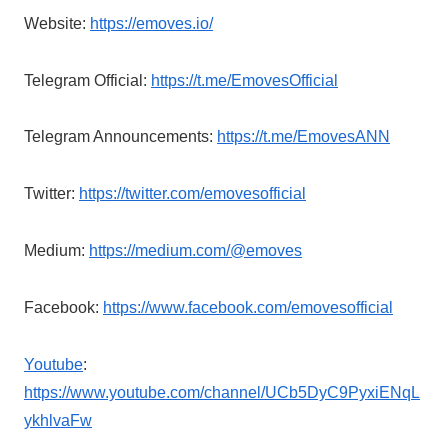
Website:
https://emoves.io/
Telegram Official:
https://t.me/EmovesOfficial
Telegram Announcements:
https://t.me/EmovesANN
Twitter:
https://twitter.com/emovesofficial
Medium:
https://medium.com/@emoves
Facebook:
https://www.facebook.com/emovesofficial
Youtube
:
https://www.youtube.com/channel/UCb5DyC9PyxiENqL
ykhlvaFw