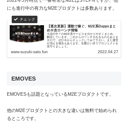
2022年5月時点で一番有名なM2EはSTEPNですが、他
にも進行中の有力なM2Eプロダクトは多数あります。
【逐次更新】運動で稼ぐ、M2E系Dappsまと
め※含ローンチ情報
大流行中？のM2E系サービスを分かりやすくまとめ、
解説しています。これからローンチされるものもありま
すので、ぜひ今からチェックしてみて下さい。また運営
が消える場合もあります。生暖かい目でプロジェクトを
見守りましょう。
www.suzuki-sato.fun
2022.04.27
EMOVES
EMOVESも話題となっているM2Eプロダクトです。
他のM2Eプロダクトとの大きな違いは無料で始められ
るところです。