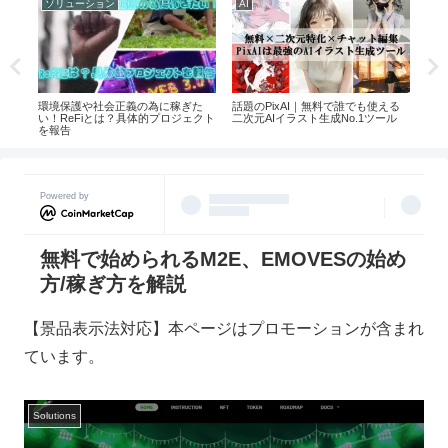
ソリューション
AI
AI
環境保護や社会正義の為に稼ぎた
話題のPixAI｜無料で誰でも使える
Pi
い！ReFiとは？具体的プロジェクト
｜対
二次元AIイラスト生成No.1ツール
百万
を報告
おす
Powered by
無料で始められるM2E、EMOVESの始め
方/稼ぎ方を解説
【景品表示法対応】本ページはプロモーションが含まれ
ています。
Solutions