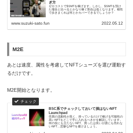
ぎ方
ゼロコストで$SMTを稼げます。しかし、$SMTを預け
た場合と比べるとかなり稼ぐ割合は低くなります。根性
で歩きまくれば何とかカバーできるでしょうか？
www.suzuki-sato.fun
2022.05.12
M2E
あとは速度、属性を考慮してNFTシューズを選び運動す
るだけです。
M2E開始となります。
BSC系でチェックしておいて損はないNFT
Launchpad
売買の流動性が高く、持っているだけで稼げる可能性の
高いNFTをどこで手に入れるべきかを解説しています。
何の役にも立たないNFT、買ったは良いが誰にも売れな
いNFT…悲惨なNFTを避けましょう。