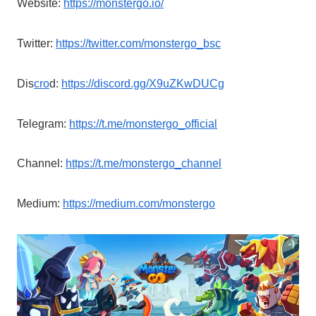
Website:
https://monstergo.io/
Twitter:
https://twitter.com/monstergo_bsc
Dis
cro
d:
https://discord.gg/X9uZKwDUCg
Telegram:
https://t.me/monstergo_official
Channel:
https://t.me/monstergo_channel
Medium:
https://medium.com/monstergo