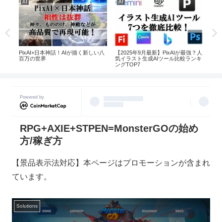
AI
AI
AI
創造
PixAI×日本神話！AIが描く新しい八
【2025年9月最新】PixAIが最強？人
【2
たい
百万の世界
気イラスト生成AIツール比較ランキ
Ch
ングTOP7
話型
すめ
Powered by
RPG+AXIE+STPEN=MonsterGOの始め
方/稼ぎ方
【景品表示法対応】本ページはプロモーションが含まれ
ています。
Solutions