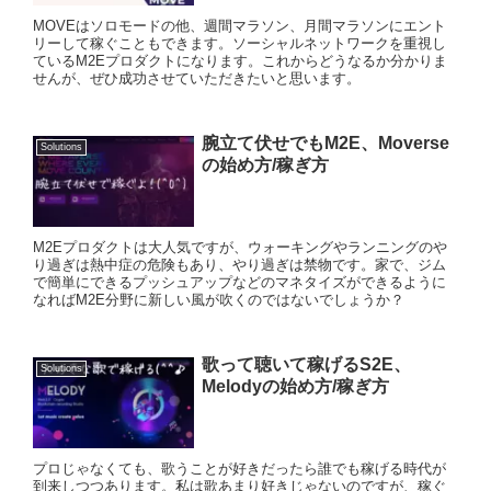
MOVEはソロモードの他、週間マラソン、月間マラソンにエント
リーして稼ぐこともできます。ソーシャルネットワークを重視し
ているM2Eプロダクトになります。これからどうなるか分かりま
せんが、ぜひ成功させていただきたいと思います。
腕立て伏せでもM2E、Moverse
Solutions
の始め方/稼ぎ方
M2Eプロダクトは大人気ですが、ウォーキングやランニングのや
り過ぎは熱中症の危険もあり、やり過ぎは禁物です。家で、ジム
で簡単にできるプッシュアップなどのマネタイズができるように
なればM2E分野に新しい風が吹くのではないでしょうか？
歌って聴いて稼げるS2E、
Solutions
Melodyの始め方/稼ぎ方
プロじゃなくても、歌うことが好きだったら誰でも稼げる時代が
到来しつつあります。私は歌あまり好きじゃないのですが、稼ぐ