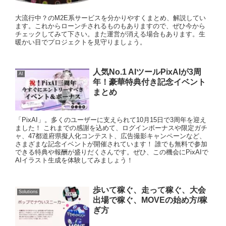
大流行中？のM2E系サービスを分かりやすくまとめ、解説してい
ます。これからローンチされるものもありますので、ぜひ今から
チェックしてみて下さい。また運営が消える場合もあります。生
暖かい目でプロジェクトを見守りましょう。
人気No.1 AIツールPixAIが3周
AI
年！豪華特典付き記念イベント
まとめ
「PixAI」。多くのユーザーに支えられて10月15日で3周年を迎え
ました！ これまでの感謝を込めて、ログインボーナスや限定ガチ
ャ、47都道府県擬人化コンテスト、広告撮影キャンペーンなど、
さまざまな記念イベントが開催されています！ 誰でも無料で参加
できる特典や報酬が盛りだくさんです。ぜひ、この機会にPixAIで
AIイラスト生成を体験してみましょう！
歩いて稼ぐ、走って稼ぐ、大会
Solutions
出場で稼ぐ、MOVEの始め方/稼
ぎ方