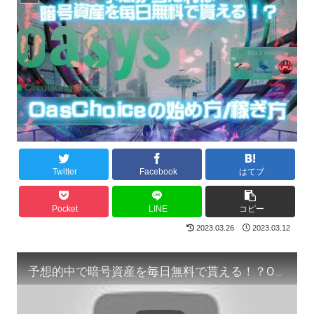
Twitter
Facebook
はてブ
Pocket
LINE
コピー
2023.03.26
2023.03.12
予想的中で暗号資産を毎日無料で貰える！？OasChoiceの始め方/稼ぎ方をレポート