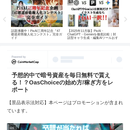
AI
AI
AI
！何
話題沸騰中！PixAI三周年記念『47
【2025年11月版】PixAI・
Pi
介
都道府県擬人化コンテスト』完全ガ
ChatGPT・Geminiを徹底比較｜対
マン
イド
話型キャラ生成・編集AIツールおす
すめ3選
Powered by
予想的中で暗号資産を毎日無料で貰え
る！？OasChoiceの始め方/稼ぎ方をレ
ポート
【景品表示法対応】本ページはプロモーションが含まれ
ています。
x2E