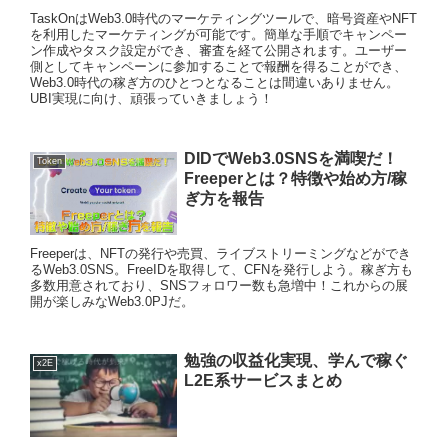
TaskOnはWeb3.0時代のマーケティングツールで、暗号資産やNFT
を利用したマーケティングが可能です。簡単な手順でキャンペー
ン作成やタスク設定ができ、審査を経て公開されます。ユーザー
側としてキャンペーンに参加することで報酬を得ることができ、
Web3.0時代の稼ぎ方のひとつとなることは間違いありません。
UBI実現に向け、頑張っていきましょう！
DIDでWeb3.0SNSを満喫だ！
Token
Freeperとは？特徴や始め方/稼
ぎ方を報告
Freeperは、NFTの発行や売買、ライブストリーミングなどができ
るWeb3.0SNS。FreeIDを取得して、CFNを発行しよう。稼ぎ方も
多数用意されており、SNSフォロワー数も急増中！これからの展
開が楽しみなWeb3.0PJだ。
勉強の収益化実現、学んで稼ぐ
x2E
L2E系サービスまとめ