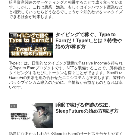
暗号資産関連のマーケティングと相乗することで成り立っていま
す。しかし、これは農業、漁業、もしくはインバウンド産業など
と相乗していったらどうなるでしょうか？知的欲求をマネタイズ
できる社会が到来します。
タイピングで稼ぐ、Type to
x2E
Earnだ！Type!t_とは？特徴や
始め方/稼ぎ方
TypeIt！は、日常的なタイピング活動でPassive Incomeを得られ
るType to Earnプロダクトです。NFTを装備することで、所有者は
タイピングするたびにトークンを稼ぐことができます。SociFiや
GameFiの要素を組み合わせたエコシステムも実装します。皆様の
パッシブインカム導入のために、当情報が有益なものとなれば幸
いです。
睡眠で稼げる奇跡のS2E、
x2E
SleepFutureの始め方/稼ぎ方
話題になるかもしれないSleep to Earnのサービスを分かりやすく