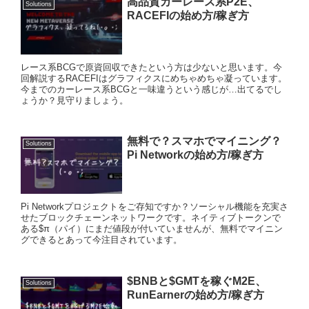
高品質カーレース系P2E、
Solutions
RACEFIの始め方/稼ぎ方
レース系BCGで原資回収できたという方は少ないと思います。今
回解説するRACEFIはグラフィクスにめちゃめちゃ凝っています。
今までのカーレース系BCGと一味違うという感じが…出てるでし
ょうか？見守りましょう。
無料で？スマホでマイニング？
Solutions
Pi Networkの始め方/稼ぎ方
Pi Networkプロジェクトをご存知ですか？ソーシャル機能を充実さ
せたブロックチェーンネットワークです。ネイティブトークンで
ある$π（パイ）にまだ値段が付いていませんが、無料でマイニン
グできるとあって今注目されています。
$BNBと$GMTを稼ぐM2E、
Solutions
RunEarnerの始め方/稼ぎ方