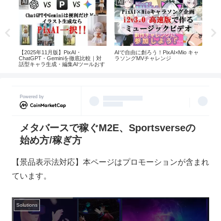
AI
AI
AI
創造
【2025年11月版】PixAI・
AIで自由に創ろう！PixAI×Mio キャ
Pi
たい
ChatGPT・Geminiを徹底比較｜対
ラソングMVチャレンジ
百万
話型キャラ生成・編集AIツールおす
すめ3選
Powered by
メタバースで稼ぐM2E、Sportsverseの
始め方/稼ぎ方
【景品表示法対応】本ページはプロモーションが含まれ
ています。
Solutions